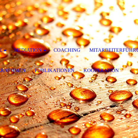
E
MEDIATION
COACHING
MITARBEITERFÜHR
ERNEHMEN
PUBLIKATIONEN
KOOPERATION