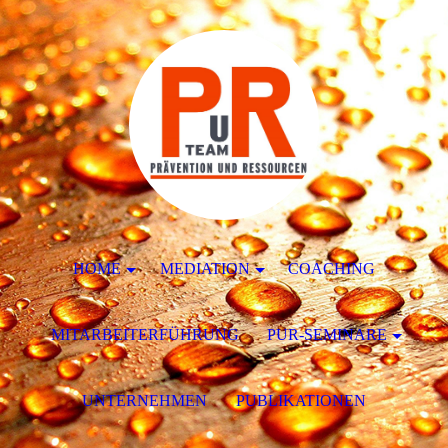
HOME
MEDIATION
COACHING
MITARBEITERFÜHRUNG
PUR-SEMINARE
UNTERNEHMEN
PUBLIKATIONEN